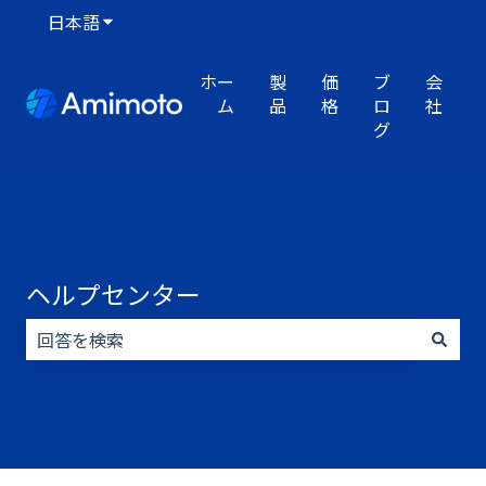
日本語
翻訳のサブメニューを表示
ホー
製
価
ブ
会
ム
品
格
ロ
社
グ
ヘルプセンター
検索フィールドが空なので、候補はありません。