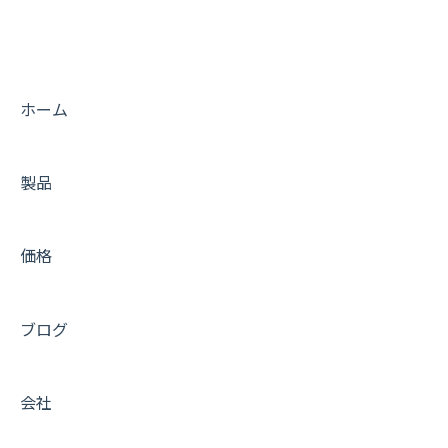
サーバーへの接続
Migration tips for AMIMOTO Managed Hosting
活用Tips
よくあるお問い合わせ
ホーム
トラブルシューティング
製品
価格
ブログ
会社