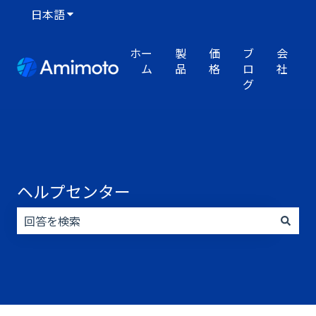
日本語
翻訳のサブメニューを表示
ホー
製
価
ブ
会
ム
品
格
ロ
社
グ
ヘルプセンター
検索フィールドが空なので、候補はありません。