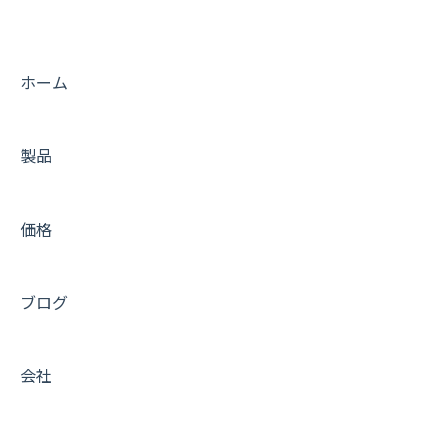
プリインストールされているプラグイン
ベンダー別 DNS 設定ガイド
ホーム
活用 Tips (メール編)
製品
活用 Tips (キャッシュ編)
活用 Tips (運用編)
価格
活用 Tips (インテグレーション編)
活用 Tips (開発編)
ブログ
非推奨のプラグイン
サービス全般
会社
メンテナンス