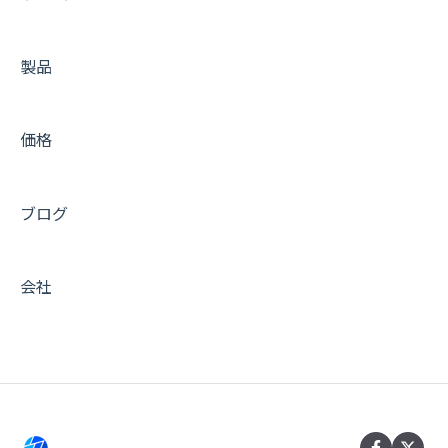
活用 Tips (メール編)
製品
活用 Tips (キャッシュ編)
活用 Tips (運用編)
価格
活用 Tips (インテグレーション編)
活用 Tips (開発編)
ブログ
非推奨のプラグイン
サービス全般
会社
メンテナンス