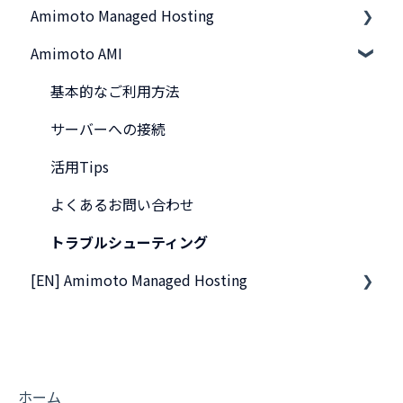
Amimoto Managed Hosting
Amimoto AMI
基本事項
スタートアップガイド
基本的なご利用方法
他社サーバから移行したい
サーバーへの接続
管理画面のご利用方法
活用Tips
サーバー接続
よくあるお問い合わせ
ご契約・お支払い
トラブルシューティング
[EN] Amimoto Managed Hosting
よくあるお問い合わせ
トラブルシューティング
Migration tips for AMIMOTO Managed Hosting
プリインストールされているプラグイン
ベンダー別 DNS 設定ガイド
ホーム