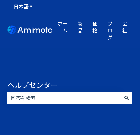
日本語
翻訳のサブメニューを表示
ホー
製
価
ブ
会
ム
品
格
ロ
社
グ
ヘルプセンター
検索フィールドが空なので、候補はありません。