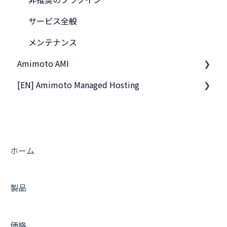
サービス全般
メンテナンス
Amimoto AMI
[EN] Amimoto Managed Hosting
基本的なご利用方法
サーバーへの接続
Migration tips for AMIMOTO Managed Hosting
活用Tips
よくあるお問い合わせ
ホーム
トラブルシューティング
製品
価格