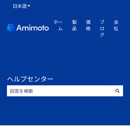
日本語
翻訳のサブメニューを表示
ホー
製
価
ブ
会
ム
品
格
ロ
社
グ
ヘルプセンター
検索フィールドが空なので、候補はありません。