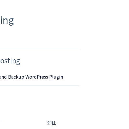
ing
osting
 and Backup WordPress Plugin
グ
会社