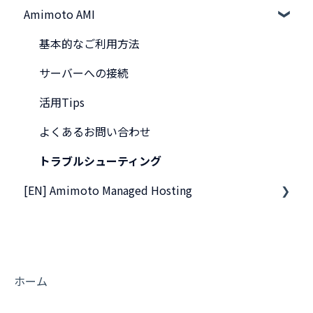
Amimoto AMI
基本事項
スタートアップガイド
基本的なご利用方法
他社サーバから移行したい
サーバーへの接続
管理画面のご利用方法
活用Tips
サーバー接続
よくあるお問い合わせ
ご契約・お支払い
トラブルシューティング
[EN] Amimoto Managed Hosting
よくあるお問い合わせ
トラブルシューティング
Migration tips for AMIMOTO Managed Hosting
プリインストールされているプラグイン
ベンダー別 DNS 設定ガイド
ホーム
活用 Tips (メール編)