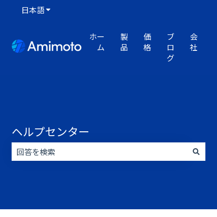
日本語
翻訳のサブメニューを表示
ホー
製
価
ブ
会
ム
品
格
ロ
社
グ
ヘルプセンター
検索フィールドが空なので、候補はありません。