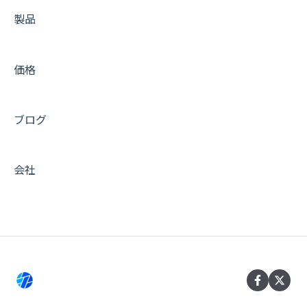
製品
活用 Tips (キャッシュ編)
活用 Tips (運用編)
価格
活用 Tips (インテグレーション編)
活用 Tips (開発編)
ブログ
非推奨のプラグイン
サービス全般
会社
メンテナンス