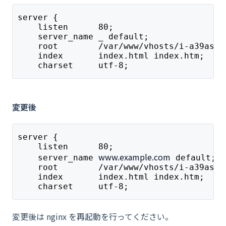
server {
    listen      80;
    server_name _ default;
    root        /var/www/vhosts/i-a39asg0
    index       index.html index.htm;
    charset     utf-8;
変更後
server {
    listen      80;
www.example.com
    server_name 
 default;
    root        /var/www/vhosts/i-a39asg0
    index       index.html index.htm;
    charset     utf-8;
変更後は nginx を再起動を行ってください。