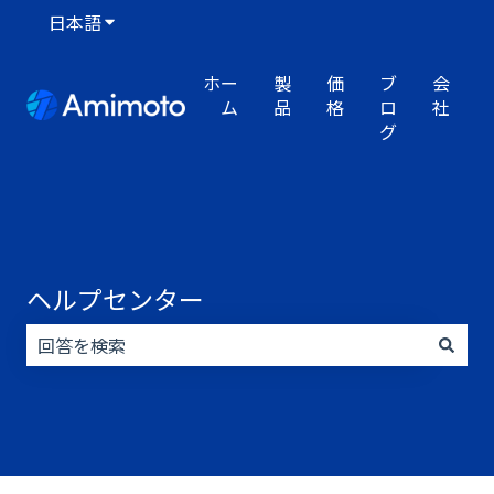
日本語
翻訳のサブメニューを表示
ホー
製
価
ブ
会
ム
品
格
ロ
社
グ
ヘルプセンター
検索フィールドが空なので、候補はありません。