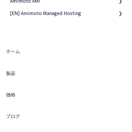
Amimoto AMI
[EN] Amimoto Managed Hosting
基本的なご利用方法
サーバーへの接続
Migration tips for AMIMOTO Managed Hosting
活用Tips
よくあるお問い合わせ
ホーム
トラブルシューティング
製品
価格
ブログ