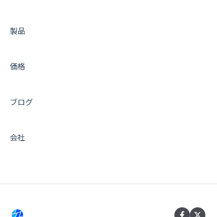
活用 Tips (メール編)
製品
活用 Tips (キャッシュ編)
活用 Tips (運用編)
価格
活用 Tips (インテグレーション編)
活用 Tips (開発編)
ブログ
非推奨のプラグイン
サービス全般
会社
メンテナンス