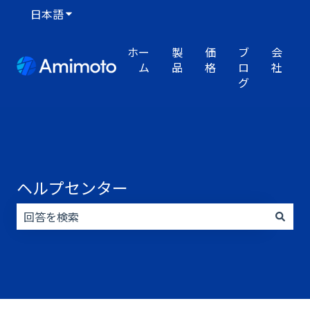
日本語
翻訳のサブメニューを表示
ホー
製
価
ブ
会
ム
品
格
ロ
社
グ
ヘルプセンター
検索フィールドが空なので、候補はありません。