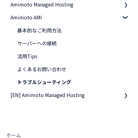
Amimoto Managed Hosting
Amimoto AMI
基本事項
スタートアップガイド
基本的なご利用方法
他社サーバから移行したい
サーバーへの接続
管理画面のご利用方法
活用Tips
サーバー接続
よくあるお問い合わせ
ご契約・お支払い
トラブルシューティング
[EN] Amimoto Managed Hosting
よくあるお問い合わせ
トラブルシューティング
Migration tips for AMIMOTO Managed Hosting
プリインストールされているプラグイン
ベンダー別 DNS 設定ガイド
ホーム