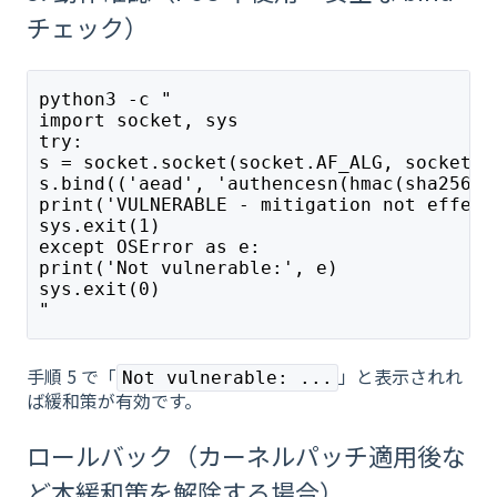
チェック）
python3 -c "
import socket, sys
try:
s = socket.socket(socket.AF_ALG, socket.S
s.bind(('aead', 'authencesn(hmac(sha256),
print('VULNERABLE - mitigation not effect
sys.exit(1)
except OSError as e:
print('Not vulnerable:', e)
sys.exit(0)
"
手順 5 で「
」と表示されれ
Not vulnerable: ...
ば緩和策が有効です。
ロールバック（カーネルパッチ適用後な
ど本緩和策を解除する場合）